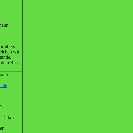
pheim
ir übers
eichen wir
tunde.
t dem Bus
nach
6.de
est
, 15 km
er