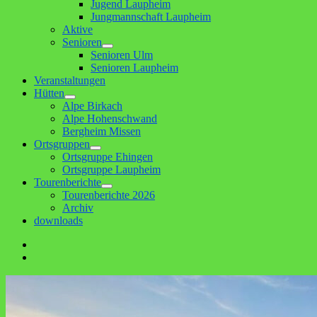
Jugend Laupheim
Jungmannschaft Laupheim
Aktive
Senioren
Untermenü
Senioren Ulm
anzeigen
Senioren Laupheim
Veranstaltungen
Hütten
Untermenü
Alpe Birkach
anzeigen
Alpe Hohenschwand
Bergheim Missen
Ortsgruppen
Untermenü
Ortsgruppe Ehingen
anzeigen
Ortsgruppe Laupheim
Tourenberichte
Untermenü
Tourenberichte 2026
anzeigen
Archiv
downloads
Facebook
E-
Mail