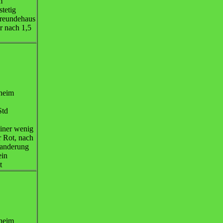
m
tetig
freundehaus
r nach 1,5
pheim
Std
iner wenig
 Rot, nach
Wanderung
ein
t
pheim