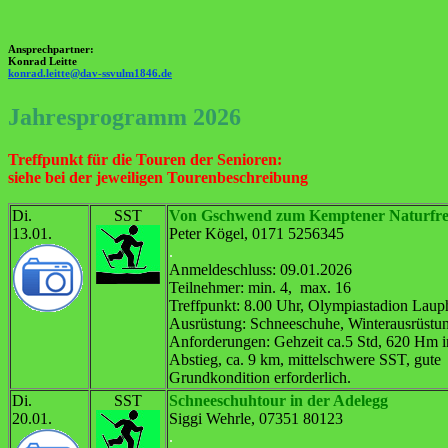
Ansprechpartner:
Konrad Leitte
konrad.leitte@dav-ssvulm1846.de
Jahresprogramm 2026
Treffpunkt für die Touren der Senioren:
siehe bei der jeweiligen Tourenbeschreibung
Di.
SST
Von Gschwend zum Kemptener Naturfr
13.01.
Peter Kögel, 0171 5256345
.
Anmeldeschluss: 09.01.2026
Teilnehmer: min. 4, max. 16
Treffpunkt: 8.00 Uhr, Olympiastadion Lau
Ausrüstung: Schneeschuhe, Winterausrüstu
Anforderungen: Gehzeit ca.5 Std, 620 Hm 
Abstieg, ca. 9 km, mittelschwere SST, gute
Grundkondition erforderlich.
Di.
SST
Schneeschuhtour in der Adelegg
20.01.
Siggi Wehrle, 07351 80123
.