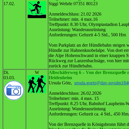
17.02.
Siggi Wehrle 07351 80123
.
Anmeldeschluss: 21.02 2026
Teilnehmer: min. 4 max.16
Treffpunkt: 8.30 Uhr, Olympiastadion Lau
Ausrüstung: Wanderausrüstung
Anforderungen: Gehzeit 4-5 Std., 500 Hm
.
Vom Parkplatz an der Hündlebahn steigen w
Hündle zur Hahnenknobelalpe. Von dort err
die Alpe Hohenschwand in einer knappen S
Rückweg zur Lanzenbachsäge, von hier mi
zurück zur Hündlebahn.
Di.
W
Albschäferweg 6 – Von der Brenzquelle 
03.03.
Heidenheim
Ursula Götz,
ursula.goetz@dav-ssvulm184
.
Anmeldeschluss: 26.02.2026
Teilnehmer: min. 4 max. 15
Treffpunkt: 8.25 Uhr, Bahnhof Laupheim-W
Ausrüstung: Wanderausrüstung
Anforderungen: Gehzeit ca. 4 Std., 450 Hm
.
Von der Brenzquelle in Königsbronn führt d