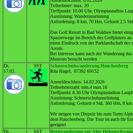
Anmeldeschluss: 6.02.2026
Teilnehmer: max. 20
Treffpunkt: 10.00 Uhr, Olympiastadion La
Ausrüstung: Wanderausrüstung
Anforderung: 8 km, 70 Hm, Gehzeit 2,5 St
.
Das Golf Resort in Bad Waldsee bietet eini
Spazierwege im Bereich des Golfplatzes an.
einen Eindruck von der Parklandschaft des r
Areals.
Bei Interesse kann nach der Wanderung da
Museum besucht werden
Di.
SST
Schneeschuhwanderung Hauchenberg
17.02.
Rita Hagel, 07392 69152
.
Anmeldeschluss: 14.02.2026
Teilnehmerzahl: min.4 max.16
Treffpunkt: 8.30 Uhr Olympiastadion Laup
Ausrüstung: Schneeschuhausrüstung
Anforderung: Gehzeit 4 Std, 360 Hm, 8 km
.
Wir steigen von Diepolz bis zum Turm Alpk
dem Hauchenberg. Die Tour ist auch für Ein
geeignet
Di.
SST
Bergwanderung zur Alpe Hohenschwan