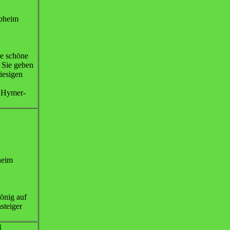
upheim
d
ge schöne
 Sie geben
iesigen
s Hymer-
heim
önig auf
steiger
d