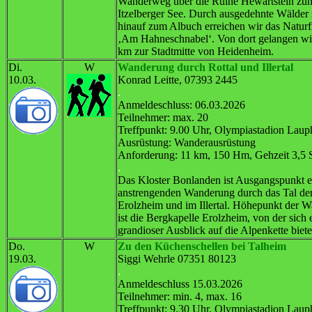
Wanderweg über die Ruine Hewartstein zu
Itzelberger See. Durch ausgedehnte Wälder s
hinauf zum Albuch erreichen wir das Natur
‚Am Hahneschnabel‘. Von dort gelangen wi
km zur Stadtmitte von Heidenheim.
Di.
W
Wanderung durch Rottal und Illertal
10.03.
Konrad Leitte, 07393 2445
.
Anmeldeschluss: 06.03.2026
Teilnehmer: max. 20
Treffpunkt: 9.00 Uhr, Olympiastadion Lau
Ausrüstung: Wanderausrüstung
Anforderung: 11 km, 150 Hm, Gehzeit 3,5 
.
Das Kloster Bonlanden ist Ausgangspunkt e
anstrengenden Wanderung durch das Tal der
Erolzheim und im Illertal. Höhepunkt der 
ist die Bergkapelle Erolzheim, von der sich 
grandioser Ausblick auf die Alpenkette biete
Do.
W
Zu den Küchenschellen bei Talheim
19.03.
Siggi Wehrle 07351 80123
.
Anmeldeschluss 15.03.2026
Teilnehmer: min. 4, max. 16
Treffpunkt: 9.30 Uhr, Olympiastadion Lau