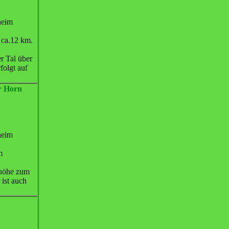
heim
 ca.12 km.
r Tal über
folgt auf
r Horn
heim
m
ghöhe zum
ist auch