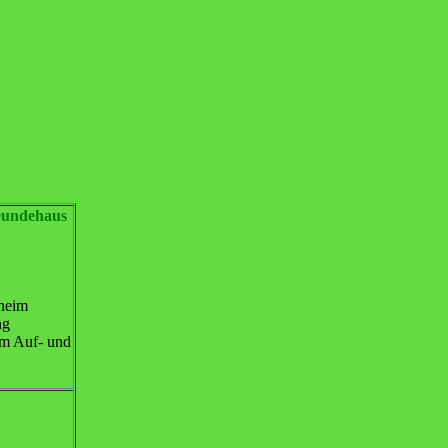
eundehaus
pheim
ng
im Auf- und