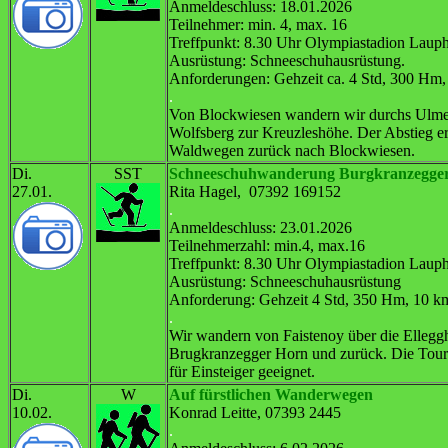
Anmeldeschluss: 18.01.2026
Teilnehmer: min. 4, max. 16
Treffpunkt: 8.30 Uhr Olympiastadion Laup
Ausrüstung: Schneeschuhausrüstung.
Anforderungen: Gehzeit ca. 4 Std, 300 Hm,
.
Von Blockwiesen wandern wir durchs Ulme
Wolfsberg zur Kreuzleshöhe. Der Abstieg er
Waldwegen zurück nach Blockwiesen.
Di.
SST
Schneeschuhwanderung Burgkranzegge
27.01.
Rita Hagel, 07392 169152
.
Anmeldeschluss: 23.01.2026
Teilnehmerzahl: min.4, max.16
Treffpunkt: 8.30 Uhr Olympiastadion Laup
Ausrüstung: Schneeschuhausrüstung
Anforderung: Gehzeit 4 Std, 350 Hm, 10 k
.
Wir wandern von Faistenoy über die Elleg
Brugkranzegger Horn und zurück. Die Tour 
für Einsteiger geeignet.
Di.
W
Auf fürstlichen Wanderwegen
10.02.
Konrad Leitte, 07393 2445
.