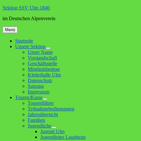
Zum
Sektion SSV Ulm 1846
Inhalt
im Deutschen Alpenverein
springen
Menü
Startseite
Unsere Sektion
Untermenü
Unser Name
anzeigen
Vorstandschaft
Geschäftsstelle
Mitgliedsbeitrag
Kletterhalle Ulm
Datenschutz
Satzung
Impressum
Touren/Kurse
Untermenü
Tourenführer
anzeigen
Teilnahmebedingungen
Jahresübersicht
Familien
Jugendliche
Untermenü
Jugend Ulm
anzeigen
Jugendleiter Laupheim