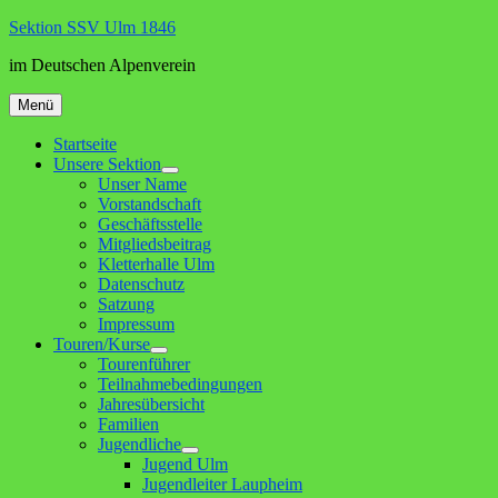
Zum
Sektion SSV Ulm 1846
Inhalt
im Deutschen Alpenverein
springen
Menü
Startseite
Unsere Sektion
Untermenü
Unser Name
anzeigen
Vorstandschaft
Geschäftsstelle
Mitgliedsbeitrag
Kletterhalle Ulm
Datenschutz
Satzung
Impressum
Touren/Kurse
Untermenü
Tourenführer
anzeigen
Teilnahmebedingungen
Jahresübersicht
Familien
Jugendliche
Untermenü
Jugend Ulm
anzeigen
Jugendleiter Laupheim