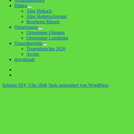
Veranstaltungen
Hütten
Untermenü
Alpe Birkach
anzeigen
Alpe Hohenschwand
Bergheim Missen
Ortsgruppen
Untermenü
Ortsgruppe Ehingen
anzeigen
Ortsgruppe Laupheim
Tourenberichte
Untermenü
Tourenberichte 2026
anzeigen
Archiv
downloads
Facebook
E-
Mail
Sektion SSV Ulm 1846
Stolz präsentiert von WordPress