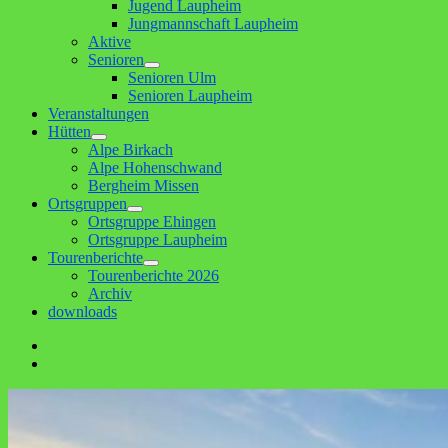
Jugend Laupheim
Jungmannschaft Laupheim
Aktive
Senioren
Untermenü
Senioren Ulm
anzeigen
Senioren Laupheim
Veranstaltungen
Hütten
Untermenü
Alpe Birkach
anzeigen
Alpe Hohenschwand
Bergheim Missen
Ortsgruppen
Untermenü
Ortsgruppe Ehingen
anzeigen
Ortsgruppe Laupheim
Tourenberichte
Untermenü
Tourenberichte 2026
anzeigen
Archiv
downloads
Facebook
E-
Mail