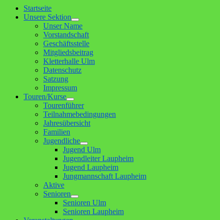
Startseite
Unsere Sektion
Untermenü
Unser Name
anzeigen
Vorstandschaft
Geschäftsstelle
Mitgliedsbeitrag
Kletterhalle Ulm
Datenschutz
Satzung
Impressum
Touren/Kurse
Untermenü
Tourenführer
anzeigen
Teilnahmebedingungen
Jahresübersicht
Familien
Jugendliche
Untermenü
Jugend Ulm
anzeigen
Jugendleiter Laupheim
Jugend Laupheim
Jungmannschaft Laupheim
Aktive
Senioren
Untermenü
Senioren Ulm
anzeigen
Senioren Laupheim