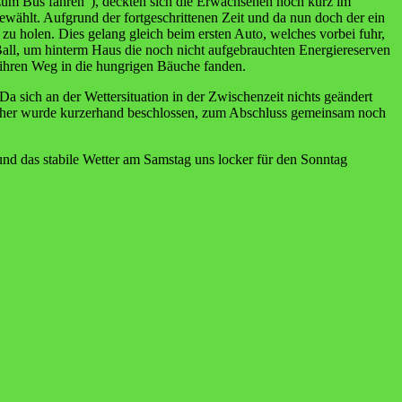
 zum Bus fahren“), deckten sich die Erwachsenen noch kurz im
ewählt. Aufgrund der fortgeschrittenen Zeit und da nun doch der ein
zu holen. Dies gelang gleich beim ersten Auto, welches vorbei fuhr,
all, um hinterm Haus die noch nicht aufgebrauchten Energiereserven
 ihren Weg in die hungrigen Bäuche fanden.
sich an der Wettersituation in der Zwischenzeit nichts geändert
Daher wurde kurzerhand beschlossen, zum Abschluss gemeinsam noch
nd das stabile Wetter am Samstag uns locker für den Sonntag