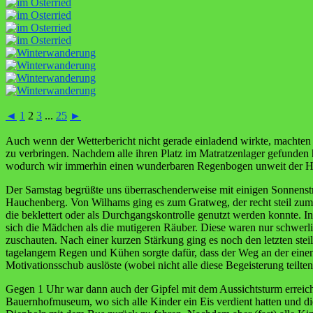
◄
1
2
3
...
25
►
Auch wenn der Wetterbericht nicht gerade einladend wirkte, machten
zu verbringen. Nachdem alle ihren Platz im Matratzenlager gefunden 
wodurch wir immerhin einen wunderbaren Regenbogen unweit der Hü
Der Samstag begrüßte uns überraschenderweise mit einigen Sonnenst
Hauchenberg. Von Wilhams ging es zum Gratweg, der recht steil zum
die beklettert oder als Durchgangskontrolle genutzt werden konnte
sich die Mädchen als die mutigeren Räuber. Diese waren nur schwerli
zuschauten. Nach einer kurzen Stärkung ging es noch den letzten st
tagelangem Regen und Kühen sorgte dafür, dass der Weg an der einen 
Motivationsschub auslöste (wobei nicht alle diese Begeisterung teilte
Gegen 1 Uhr war dann auch der Gipfel mit dem Aussichtsturm erreich
Bauernhofmuseum, wo sich alle Kinder ein Eis verdient hatten und di