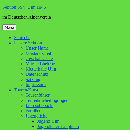
Zum
Sektion SSV Ulm 1846
Inhalt
im Deutschen Alpenverein
springen
Menü
Startseite
Unsere Sektion
Unser Name
Vorstandschaft
Geschäftsstelle
Mitgliedsbeitrag
Kletterhalle Ulm
Datenschutz
Satzung
Impressum
Touren/Kurse
Tourenführer
Teilnahmebedingungen
Jahresübersicht
Familien
Jugendliche
Jugend Ulm
Jugendleiter Laupheim