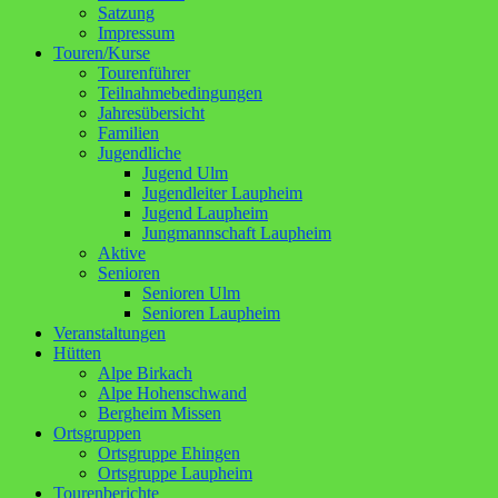
Satzung
Impressum
Touren/Kurse
Tourenführer
Teilnahmebedingungen
Jahresübersicht
Familien
Jugendliche
Jugend Ulm
Jugendleiter Laupheim
Jugend Laupheim
Jungmannschaft Laupheim
Aktive
Senioren
Senioren Ulm
Senioren Laupheim
Veranstaltungen
Hütten
Alpe Birkach
Alpe Hohenschwand
Bergheim Missen
Ortsgruppen
Ortsgruppe Ehingen
Ortsgruppe Laupheim
Tourenberichte