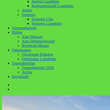
Jugend Laupheim
Jungmannschaft Laupheim
Aktive
Senioren
Senioren Ulm
Senioren Laupheim
Veranstaltungen
Hütten
Alpe Birkach
Alpe Hohenschwand
Bergheim Missen
Ortsgruppen
Ortsgruppe Ehingen
Ortsgruppe Laupheim
Tourenberichte
Tourenberichte 2026
Archiv
downloads
Facebook
E-
Mail