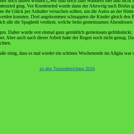
nder noch laufen wollten („Wir sind doch zum Wandern hier und nicht
nottenried ging. Vor Knottenried wurde dann der Abzweig nach Börlas g
 ihr Glück per Anhalter versuchen sollten, um die Autos an der Hütte 
t werden konnten. Dort angekommen schnappten die Kinder gleich den B
sich alle die Spaghetti verdient, welche beim gemeinsamen Abendessen
. Daher wurde erst einmal ganz gemütlich gemeinsam gefrühstückt. Da 
r. Aber auch nach dieser Arbeit hatte der Regen noch nicht genug. 
chten.
alle einig, dass es mal wieder ein schönes Wochenende im Allgäu war u
zu den Tourenberichten 2016