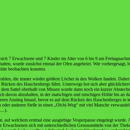
 sich 7 Erwachsene und 7 Kinder im Alter von 6 bis 9 am Freitagnach
hatten, wurde zunächst einmal der Ofen angeheizt. Wie vorhergesagt, 
tte beobachten konnten.
rahlen, die immer wieder größere Löcher in den Wolken fanden. Dahe
 Rücken des Hauchenbergs führt. Unterwegs bot sich aber glückliche
. In dem Sattel oberhalb von Missen wurde dann noch ein kurzer Abst
ch davon abzuhalten, in der matschigen und rutschigen Höhle bis an d
eileren Anstieg hinauf, bevor es auf dem Rücken des Hauchenberges in
oder anderen Stelle in einen „Olchi-Weg“ mit viel Matsche verwandelt
n…).
t, auf welchem erstmal eine ausgiebige Vesperpause eingelegt wurde. 
e Erwachsenen sich mit unterschiedlichen Genussmitteln von der Theke