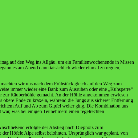
mittag auf den Weg ins Allgäu, um ein Familienwochenende in Missen
begann es am Abend dann tatsächlich wieder einmal zu regnen,
r machten wir uns nach dem Frühstück gleich auf den Weg zum
rweise immer wieder eine Bank zum Ausruhen oder eine „Kuhsperre“
echer zur Räuberhöhle gemacht. An der Höhle angekommen erwiesen
as obere Ende zu kraxeln, während die Jungs aus sicherer Entfernung
 leichtem Auf und Ab zum Gipfel weiter ging. Die Kombination aus
 war, was bei einigen Teilnehmern einen regelrechten
Anschließend erfolgte der Abstieg nach Diepholz zum
 der Höfele Alpe selbst belohnten. Ursprünglich war geplant, von