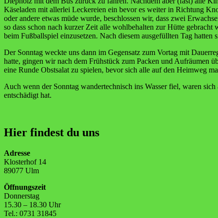
Diepholz mit dem Bus zurück zu fahren. Nachdem aber (fast) alle Ki
Käseladen mit allerlei Leckereien ein bevor es weiter in Richtung K
oder andere etwas müde wurde, beschlossen wir, dass zwei Erwachsene
so dass schon nach kurzer Zeit alle wohlbehalten zur Hütte gebrach
beim Fußballspiel einzusetzen. Nach diesem ausgefüllten Tag hatten 
Der Sonntag weckte uns dann im Gegensatz zum Vortag mit Dauerregen
hatte, gingen wir nach dem Frühstück zum Packen und Aufräumen übe
eine Runde Obstsalat zu spielen, bevor sich alle auf den Heimweg ma
Auch wenn der Sonntag wandertechnisch ins Wasser fiel, waren sich 
entschädigt hat.
Hier findest du uns
Adresse
Klosterhof 14
89077 Ulm
Öffnungszeit
Donnerstag
15.30 – 18.30 Uhr
Tel.: 0731 31845