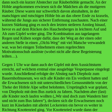
dann noch ein kurzer Abstecher zur Räuberhöhle gemacht. An der
Höhle angekommen erwiesen sich die Mädchen als die mutigeren
Räuber. Diese waren nur schwerlich davon abzuhalten, in der
matschigen und rutschigen Höhle bis an das obere Ende zu kraxeln,
während die Jungs aus sicherer Entfernung zuschauten. Nach einer
kurzen Stärkung ging es noch den letzten steileren Anstieg hinauf,
bevor es auf dem Rücken des Hauchenberges in leichtem Auf und
Ab zum Gipfel weiter ging. Die Kombination aus tagelangem
Regen und Kühen sorgte dafür, dass der Weg an der einen oder
anderen Stelle in einen „Olchi-Weg“ mit viel Matsche verwandelt
war, was bei einigen Teilnehmern einen regelrechten
Motivationsschub auslöste (wobei nicht alle diese Begeisterung
teilten…).
Gegen 1 Uhr war dann auch der Gipfel mit dem Aussichtsturm
erreicht, auf welchem erstmal eine ausgiebige Vesperpause eingelegt
wurde. Anschließend erfolgte der Abstieg nach Diepholz zum
Bauernhofmuseum, wo sich alle Kinder ein Eis verdient hatten und
die Erwachsenen sich mit unterschiedlichen Genussmitteln von der
Theke der Höfele Alpe selbst belohnten. Ursprünglich war geplant,
von Diepholz mit dem Bus zurück zu fahren. Nachdem aber (fast)
alle Kinder noch laufen wollten („Wir sind doch zum Wandern hier
und nicht zum Bus fahren“), deckten sich die Erwachsenen noch
kurz im Käseladen mit allerlei Leckereien ein bevor es weiter in
Richtung Knottenried ging. Vor Knottenried wurde dann der