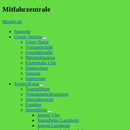
Mitfahrzentrale
Moobly.de
Startseite
Unsere Sektion
Untermenü
Unser Name
anzeigen
Vorstandschaft
Geschäftsstelle
Mitgliedsbeitrag
Kletterhalle Ulm
Datenschutz
Satzung
Impressum
Touren/Kurse
Untermenü
Tourenführer
anzeigen
Teilnahmebedingungen
Jahresübersicht
Familien
Jugendliche
Untermenü
Jugend Ulm
anzeigen
Jugendleiter Laupheim
Jugend Laupheim