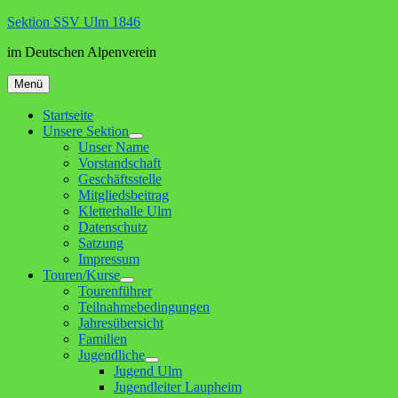
Zum
Sektion SSV Ulm 1846
Inhalt
im Deutschen Alpenverein
springen
Menü
Startseite
Unsere Sektion
Untermenü
Unser Name
anzeigen
Vorstandschaft
Geschäftsstelle
Mitgliedsbeitrag
Kletterhalle Ulm
Datenschutz
Satzung
Impressum
Touren/Kurse
Untermenü
Tourenführer
anzeigen
Teilnahmebedingungen
Jahresübersicht
Familien
Jugendliche
Untermenü
Jugend Ulm
anzeigen
Jugendleiter Laupheim