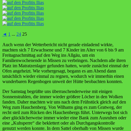
◄
1
...
24
25
Auch wenn der Wetterbericht nicht gerade einladend wirkte,
machten sich 7 Erwachsene und 7 Kinder im Alter von 6 bis 9 am
Freitagnachmittag auf den Weg ins Allgäu, um ein
Familienwochenende in Missen zu verbringen. Nachdem alle ihren
Platz im Matratzenlager gefunden hatten, wurde zunächst einmal der
Ofen angeheizt. Wie vorhergesagt, begann es am Abend dann
tatsächlich wieder einmal zu regnen, wodurch wir immerhin einen
wunderbaren Regenbogen unweit der Hütte beobachten konnten.
Der Samstag begrüßte uns überraschenderweise mit einigen
Sonnenstrahlen, die immer wieder größere Löcher in den Wolken
fanden. Daher machten wir uns nach dem Frühstück gleich auf den
Weg zum Hauchenberg. Von Wilhams ging es zum Gratweg, der
recht steil zum Rücken des Hauchenbergs führt. Unterwegs bot sich
aber glücklicherweise immer wieder eine Bank zum Ausruhen oder
eine „Kuhsperre“ die beklettert oder als Durchgangskontrolle
genutzt werden konnte. In dem Sattel oberhalb von Missen wurde