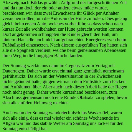
Abzweig nach Börlas gewählt. Aufgrund der fortgeschrittenen Zeit
und da nun doch der ein oder andere etwas müde wurde,
beschlossen wir, dass zwei Erwachsene ihr Glück per Anhalter
versuchen sollten, um die Autos an der Hütte zu holen. Dies gelang
gleich beim ersten Auto, welches vorbei fuhr, so dass schon nach
kurzer Zeit alle wohlbehalten zur Hütte gebracht werden konnten.
Dort angekommen schnappten die Kinder gleich den Ball, um
hinterm Haus die noch nicht aufgebrauchten Energiereserven beim
Fußballspiel einzusetzen. Nach diesem ausgefüllten Tag hatten sich
alle die Spaghetti verdient, welche beim gemeinsamen Abendessen
ihren Weg in die hungrigen Bäuche fanden.
Der Sonntag weckte uns dann im Gegensatz zum Vortag mit
Dauerregen. Daher wurde erst einmal ganz gemütlich gemeinsam
gefrühstückt. Da sich an der Wettersituation in der Zwischenzeit
nichts geändert hatte, gingen wir nach dem Frühstück zum Packen
und Aufräumen über. Aber auch nach dieser Arbeit hatte der Regen
noch nicht genug. Daher wurde kurzerhand beschlossen, zum
Abschluss gemeinsam noch eine Runde Obstsalat zu spielen, bevor
sich alle auf den Heimweg machten.
Auch wenn der Sonntag wandertechnisch ins Wasser fiel, waren
sich alle einig, dass es mal wieder ein schönes Wochenende im
Allgäu war und das stabile Wetter am Samstag uns locker für den
Sonntag entschädigt hat.