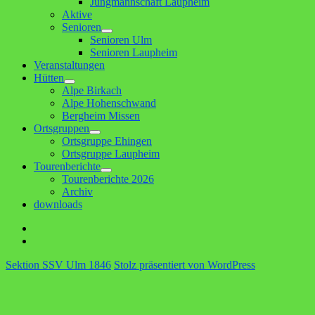
Jungmannschaft Laupheim
Aktive
Senioren
Untermenü
Senioren Ulm
anzeigen
Senioren Laupheim
Veranstaltungen
Hütten
Untermenü
Alpe Birkach
anzeigen
Alpe Hohenschwand
Bergheim Missen
Ortsgruppen
Untermenü
Ortsgruppe Ehingen
anzeigen
Ortsgruppe Laupheim
Tourenberichte
Untermenü
Tourenberichte 2026
anzeigen
Archiv
downloads
Facebook
E-
Mail
Sektion SSV Ulm 1846
Stolz präsentiert von WordPress