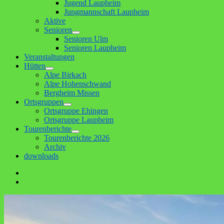
Jugend Laupheim
Jungmannschaft Laupheim
Aktive
Senioren
Untermenü
Senioren Ulm
anzeigen
Senioren Laupheim
Veranstaltungen
Hütten
Untermenü
Alpe Birkach
anzeigen
Alpe Hohenschwand
Bergheim Missen
Ortsgruppen
Untermenü
Ortsgruppe Ehingen
anzeigen
Ortsgruppe Laupheim
Tourenberichte
Untermenü
Tourenberichte 2026
anzeigen
Archiv
downloads
Facebook
E-
Mail