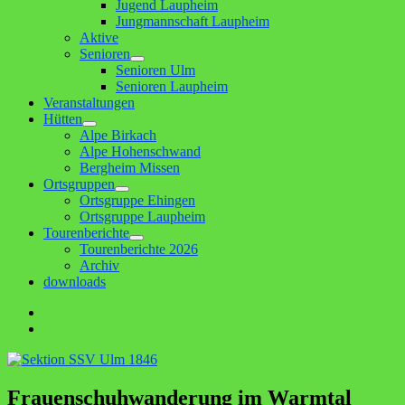
Jugend Laupheim
Jungmannschaft Laupheim
Aktive
Senioren
Untermenü
Senioren Ulm
anzeigen
Senioren Laupheim
Veranstaltungen
Hütten
Untermenü
Alpe Birkach
anzeigen
Alpe Hohenschwand
Bergheim Missen
Ortsgruppen
Untermenü
Ortsgruppe Ehingen
anzeigen
Ortsgruppe Laupheim
Tourenberichte
Untermenü
Tourenberichte 2026
anzeigen
Archiv
downloads
Facebook
E-
Mail
Frauenschuhwanderung im Warmtal