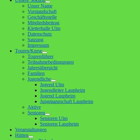
Unsere Sektion
Untermenü
Unser Name
anzeigen
Vorstandschaft
Geschäftsstelle
Mitgliedsbeitrag
Kletterhalle Ulm
Datenschutz
Satzung
Impressum
Touren/Kurse
Untermenü
Tourenführer
anzeigen
Teilnahmebedingungen
Jahresübersicht
Familien
Jugendliche
Untermenü
Jugend Ulm
anzeigen
Jugendleiter Laupheim
Jugend Laupheim
Jungmannschaft Laupheim
Aktive
Senioren
Untermenü
Senioren Ulm
anzeigen
Senioren Laupheim
Veranstaltungen
Hütten
Untermenü