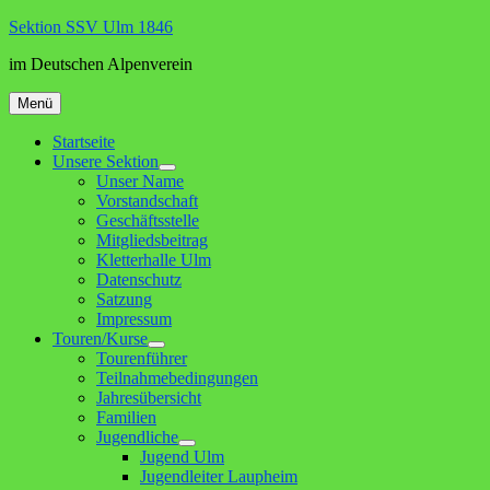
Zum
Sektion SSV Ulm 1846
Inhalt
im Deutschen Alpenverein
springen
Menü
Startseite
Unsere Sektion
Untermenü
Unser Name
anzeigen
Vorstandschaft
Geschäftsstelle
Mitgliedsbeitrag
Kletterhalle Ulm
Datenschutz
Satzung
Impressum
Touren/Kurse
Untermenü
Tourenführer
anzeigen
Teilnahmebedingungen
Jahresübersicht
Familien
Jugendliche
Untermenü
Jugend Ulm
anzeigen
Jugendleiter Laupheim