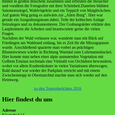
Blüten in großen Büscheln zusammen und erfreuten die Besucher
und vorallem die Fotografen mit ihrer Schönheit.Daneben blühten
Salomonssiegel, Waldvögelein und ein Teppich von Maiglöckchen.
Auf gutem Weg geing es aufwärts zur „Alten Burg“. Hier war
gerade ein Ausgrabungsteam dabei, Teile der keltischen Anlage
freizulegen und zu dokumentieren. Der Grabungsleiter erklärte den
Laupheimern die Arbeiten und beantwortete gerne die vielen
Fragen.
Nachdem der Wald verlassen war, wanderte man mit Blick auf
Friedingen am Waldrand entlang, bis es Zeit für die Mizzagspause
wurde. Anschließend spazierte man vorbei an prächtigen
Blumenwiesen wieder in Richtung Warmtal zum Lohrmannsbuckel.
Hier konnte man neben einer alpin anmutenden Vegetation mit
Gelbem Emzian nochmals eine Vielzahl von Orchideen bewundern,
wobei vor allem Knabenkräuter in vielen Variationen überwogen.
Bald darauf war wieder der Parkplatz erreicht und mit einem
Zwischenstopp in Obermarchtal machte man sich wieder auf den
Heimweg.
zu den Tourenberichten 2016
Hier findest du uns
Adresse
Klosterhof 14