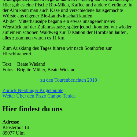
Hier gab es eine frische Bio-Milch, Kaffee und andere Getränke. In
der Alm kann man auch Käse und verschiedene hausgemachte
Würste aus eigener Bio-Landwirtschaft kaufen.
Ab der Mitterhausalpe begann ein etwas unangenehmeres
Wegstück auf der Zufahrtsstraße, später jedoch konnten wir wieder
auf einem schönen Waldweg zur Talstation der Hornbahn laufen,
alles zusammen waren es 11 km.
Zum Ausklang des Tages fuhren wir nach Sonthofen zur
Hirschbrauerei .
Text Beate Wieland
Fotos Brigitte Müller, Beate Wieland
zu den Tourenberichten 2018
Beitragsnavigation
Vorheriger
Zurück
Neidlinger Kugelmühle
Nächster
Beitrag:
Weiter
Über den Pizzo Campo Tenica
Beitrag:
Hier findest du uns
Adresse
Klosterhof 14
89077 Ulm