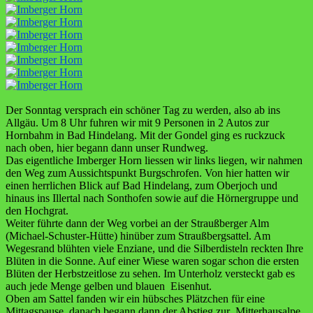
Der Sonntag versprach ein schöner Tag zu werden, also ab ins
Allgäu. Um 8 Uhr fuhren wir mit 9 Personen in 2 Autos zur
Hornbahm in Bad Hindelang. Mit der Gondel ging es ruckzuck
nach oben, hier begann dann unser Rundweg.
Das eigentliche Imberger Horn liessen wir links liegen, wir nahmen
den Weg zum Aussichtspunkt Burgschrofen. Von hier hatten wir
einen herrlichen Blick auf Bad Hindelang, zum Oberjoch und
hinaus ins Illertal nach Sonthofen sowie auf die Hörnergruppe und
den Hochgrat.
Weiter führte dann der Weg vorbei an der Straußberger Alm
(Michael-Schuster-Hütte) hinüber zum Straußbergsattel. Am
Wegesrand blühten viele Enziane, und die Silberdisteln reckten Ihre
Blüten in die Sonne. Auf einer Wiese waren sogar schon die ersten
Blüten der Herbstzeitlose zu sehen. Im Unterholz versteckt gab es
auch jede Menge gelben und blauen Eisenhut.
Oben am Sattel fanden wir ein hübsches Plätzchen für eine
Mittagspause, danach begann dann der Abstieg zur Mitterhausalpe.