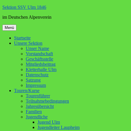
Zum
Sektion SSV Ulm 1846
Inhalt
im Deutschen Alpenverein
springen
Menü
Startseite
Unsere Sektion
Unser Name
Vorstandschaft
Geschäftsstelle
Mitgliedsbeitrag
Kletterhalle Ulm
Datenschutz
Satzung
Impressum
Touren/Kurse
Tourenführer
Teilnahmebedingungen
Jahresübersicht
Familien
Jugendliche
Jugend Ulm
Jugendleiter Laupheim