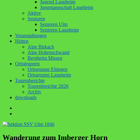
Jugend Laupheim
Jungmannschaft Laupheim
Aktive
Senioren
Senioren Ulm
Senioren Laupheim
Veranstaltungen
Hütten
Alpe Birkach
Alpe Hohenschwand
Bergheim Missen
Ortsgruppen
Ortsgruppe Ehingen
Ortsgruppe Laupheim
Tourenberichte
Tourenberichte 2026
Archiv
downloads
Facebook
E-
Mail
Wanderung zum Imberger Horn