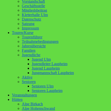
Vorstandschaft
Geschäftsstelle
Mitgliedsbeitrag
Kletterhalle Ulm
Datenschutz
Satzung
Impressum
Touren/Kurse
Tourenführer
Teilnahmebedingungen
Jahresübersicht
Familien
Jugendliche
Jugend Ulm
Jugendleiter Laupheim
Jugend Laupheim
Jungmannschaft Laupheim
Aktive
Senioren
Senioren Ulm
Senioren Laupheim
Veranstaltungen
Hütten
Alpe Birkach
Alpe Hohenschwand