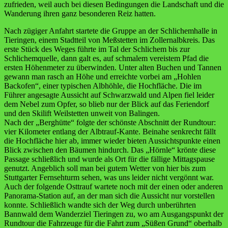
zufrieden, weil auch bei diesen Bedingungen die Landschaft und die
Wanderung ihren ganz besonderen Reiz hatten.
Nach zügiger Anfahrt startete die Gruppe an der Schlichemhalle in
Tieringen, einem Stadtteil von Meßstetten im Zollernalbkreis. Das
erste Stück des Weges führte im Tal der Schlichem bis zur
Schlichemquelle, dann galt es, auf schmalem vereistem Pfad die
ersten Höhenmeter zu überwinden. Unter alten Buchen und Tannen
gewann man rasch an Höhe und erreichte vorbei am „Hohlen
Backofen“, einer typischen Albhöhle, die Hochfläche. Die im
Führer angesagte Aussicht auf Schwarzwald und Alpen fiel leider
dem Nebel zum Opfer, so blieb nur der Blick auf das Feriendorf
und den Skilift Weilstetten unweit von Balingen.
Nach der „Berghütte“ folgte der schönste Abschnitt der Rundtour:
vier Kilometer entlang der Albtrauf-Kante. Beinahe senkrecht fällt
die Hochfläche hier ab, immer wieder bieten Aussichtspunkte einen
Blick zwischen den Bäumen hindurch. Das „Hörnle“ krönte diese
Passage schließlich und wurde als Ort für die fällige Mittagspause
genutzt. Angeblich soll man bei gutem Wetter von hier bis zum
Stuttgarter Fernsehturm sehen, was uns leider nicht vergönnt war.
Auch der folgende Osttrauf wartete noch mit der einen oder anderen
Panorama-Station auf, an der man sich die Aussicht nur vorstellen
konnte. Schließlich wandte sich der Weg durch unberührten
Bannwald dem Wanderziel Tieringen zu, wo am Ausgangspunkt der
Rundtour die Fahrzeuge für die Fahrt zum „Süßen Grund“ oberhalb