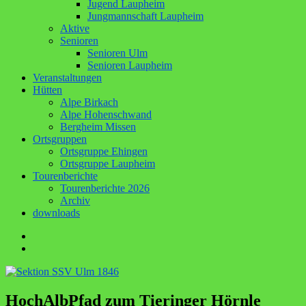
Jugend Laupheim
Jungmannschaft Laupheim
Aktive
Senioren
Senioren Ulm
Senioren Laupheim
Veranstaltungen
Hütten
Alpe Birkach
Alpe Hohenschwand
Bergheim Missen
Ortsgruppen
Ortsgruppe Ehingen
Ortsgruppe Laupheim
Tourenberichte
Tourenberichte 2026
Archiv
downloads
Facebook
E-
Mail
HochAlbPfad zum Tieringer Hörnle