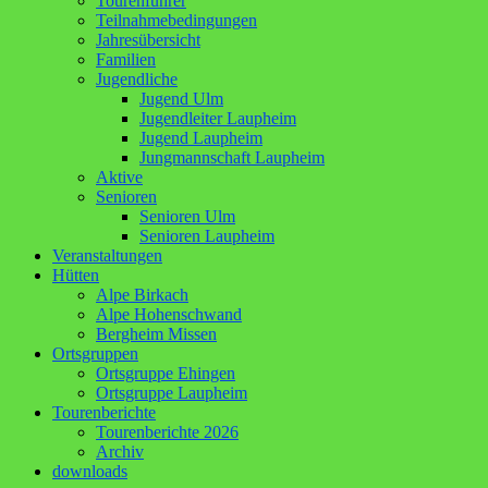
Tourenführer
Teilnahmebedingungen
Jahresübersicht
Familien
Jugendliche
Jugend Ulm
Jugendleiter Laupheim
Jugend Laupheim
Jungmannschaft Laupheim
Aktive
Senioren
Senioren Ulm
Senioren Laupheim
Veranstaltungen
Hütten
Alpe Birkach
Alpe Hohenschwand
Bergheim Missen
Ortsgruppen
Ortsgruppe Ehingen
Ortsgruppe Laupheim
Tourenberichte
Tourenberichte 2026
Archiv
downloads