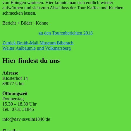
von Ebingen warteten. Hier konnte man sich endlich wieder
aufwärmen und sich zum Abschluss der Tour Kaffee und Kuchen
schmecken lassen.
Bericht + Bilder : Konne
zu den Tourenberichten 2018
Beitragsnavigation
Vorheriger
Zurück
Braith-Mali Museum Biberach
Nächster
Beitrag:
Weiter
Aalbäumle und Volkmarsberg
Beitrag:
Hier findest du uns
Adresse
Klosterhof 14
89077 Ulm
Öffnungszeit
Donnerstag
15.30 – 18.30 Uhr
Tel.: 0731 31845
info@dav-ssvulm1846.de