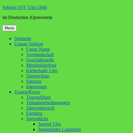
Zum
Sektion SSV Ulm 1846
Inhalt
im Deutschen Alpenverein
springen
Menü
Startseite
Unsere Sektion
Unser Name
Vorstandschaft
Geschäftsstelle
Mitgliedsbeitrag
Kletterhalle Ulm
Datenschutz
Satzung
Impressum
Touren/Kurse
Tourenführer
Teilnahmebedingungen
Jahresübersicht
Familien
Jugendliche
Jugend Ulm
Jugendleiter Laupheim