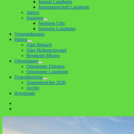
Jugend Laupheim
Jungmannschaft Laupheim
Aktive
Senioren
Untermenü
Senioren Ulm
anzeigen
Senioren Laupheim
Veranstaltungen
Hütten
Untermenü
Alpe Birkach
anzeigen
Alpe Hohenschwand
Bergheim Missen
Ortsgruppen
Untermenü
Ortsgruppe Ehingen
anzeigen
Ortsgruppe Laupheim
Tourenberichte
Untermenü
Tourenberichte 2026
anzeigen
Archiv
downloads
Facebook
E-
Mail