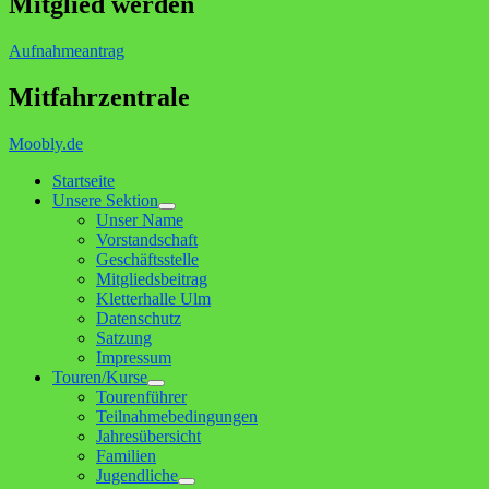
Mitglied werden
Aufnahmeantrag
Mitfahrzentrale
Moobly.de
Startseite
Unsere Sektion
Untermenü
Unser Name
anzeigen
Vorstandschaft
Geschäftsstelle
Mitgliedsbeitrag
Kletterhalle Ulm
Datenschutz
Satzung
Impressum
Touren/Kurse
Untermenü
Tourenführer
anzeigen
Teilnahmebedingungen
Jahresübersicht
Familien
Jugendliche
Untermenü