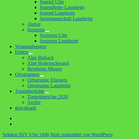
Jugend Ulm
anzeigen
Jugendleiter Laupheim
Jugend Laupheim
Jungmannschaft Laupheim
Aktive
Senioren
Untermenü
Senioren Ulm
anzeigen
Senioren Laupheim
Veranstaltungen
Hütten
Untermenü
Alpe Birkach
anzeigen
Alpe Hohenschwand
Bergheim Missen
Ortsgruppen
Untermenü
Ortsgruppe Ehingen
anzeigen
Ortsgruppe Laupheim
Tourenberichte
Untermenü
Tourenberichte 2026
anzeigen
Archiv
downloads
Facebook
E-
Mail
Sektion SSV Ulm 1846
Stolz präsentiert von WordPress