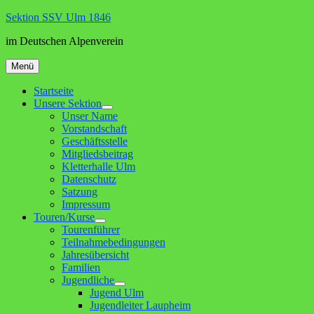
Zum
Sektion SSV Ulm 1846
Inhalt
im Deutschen Alpenverein
springen
Menü
Startseite
Unsere Sektion
Untermenü
Unser Name
anzeigen
Vorstandschaft
Geschäftsstelle
Mitgliedsbeitrag
Kletterhalle Ulm
Datenschutz
Satzung
Impressum
Touren/Kurse
Untermenü
Tourenführer
anzeigen
Teilnahmebedingungen
Jahresübersicht
Familien
Jugendliche
Untermenü
Jugend Ulm
anzeigen
Jugendleiter Laupheim