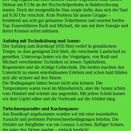
Skitour um 8 Uhr an der Hochschelpenbahn in Balderschwang
starten. Doch der morgendliche Stau sorgte dafür, dass sich der Start
auf 8:30 Uhr verschob. Kein Problem für unsere Gruppe –
bestehend aus acht gut gelaunten Teilnehmern und unseren beiden
Top-Tourenführern Rudi und Michael, die uns mit ihrer Energie und
ihrem Können sofort mitrissen.
Aufstieg mit Technikübung und Sonne:
Der Aufstieg zum Burstkopf (650 Hm) verlief in gemütlichem
Tempo, so dass genügend Zeit blieb, die verschneite Landschaft zu
genießen. Unterwegs hatten wir das Vergnügen, von Rudi und
Michael verschiedene Techniken zu lernen: Spitzkehren,
Bogentreten und die richtige Gehtechnik. Die beiden machten den
Unterricht zu einem unterhaltsamen Erlebnis und schon bald fühlten
sich alle sicherer auf den Skiern.
Die Bedingungen hätten besser nicht sein können. Die
Temperaturen waren zwar im Minusbereich, aber die Sonne schien
vom Himmel und wärmte uns angenehm. Mit jedem Schritt kamen
wir dem Gipfel näher und die Vorfreude auf die Abfahrt stieg.
Tiefschneeparadies und Kuchenpause:
Am Burstkopf angekommen wurden wir mit einer traumhaften
Aussicht und perfekten Pulverschneebedingungen belohnt. Die
Abfahrt zur Bürglhütte war ein Genuss: Leichter, fluffiger Schnee,
der unter den Skiern staubte – einfach herrlich!