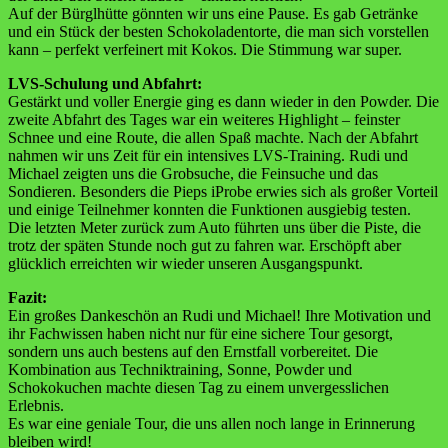
Auf der Bürglhütte gönnten wir uns eine Pause. Es gab Getränke
und ein Stück der besten Schokoladentorte, die man sich vorstellen
kann – perfekt verfeinert mit Kokos. Die Stimmung war super.
LVS-Schulung und Abfahrt:
Gestärkt und voller Energie ging es dann wieder in den Powder. Die
zweite Abfahrt des Tages war ein weiteres Highlight – feinster
Schnee und eine Route, die allen Spaß machte. Nach der Abfahrt
nahmen wir uns Zeit für ein intensives LVS-Training. Rudi und
Michael zeigten uns die Grobsuche, die Feinsuche und das
Sondieren. Besonders die Pieps iProbe erwies sich als großer Vorteil
und einige Teilnehmer konnten die Funktionen ausgiebig testen.
Die letzten Meter zurück zum Auto führten uns über die Piste, die
trotz der späten Stunde noch gut zu fahren war. Erschöpft aber
glücklich erreichten wir wieder unseren Ausgangspunkt.
Fazit:
Ein großes Dankeschön an Rudi und Michael! Ihre Motivation und
ihr Fachwissen haben nicht nur für eine sichere Tour gesorgt,
sondern uns auch bestens auf den Ernstfall vorbereitet. Die
Kombination aus Techniktraining, Sonne, Powder und
Schokokuchen machte diesen Tag zu einem unvergesslichen
Erlebnis.
Es war eine geniale Tour, die uns allen noch lange in Erinnerung
bleiben wird!